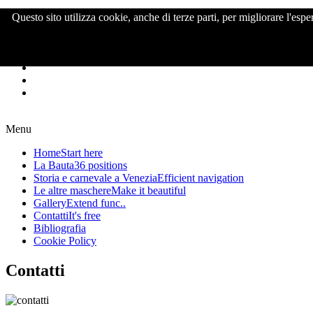
Questo sito utilizza cookie, anche di terze parti, per migliorare l'e
>
Menu
Home
Start here
La Bauta
36 positions
Storia e carnevale a Venezia
Efficient navigation
Le altre maschere
Make it beautiful
Gallery
Extend func..
Contatti
It's free
Bibliografia
Cookie Policy
Contatti