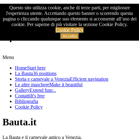
Questo sito utilizza cookie, anche di terze parti, per migliorare
>
l'esperienza utente. Accettando questo banner o scorrendo questa
pagina o cliccando qualunque suo elemento si acconsente all’uso dei
cookie. Per saperne di più visitare la sezione Cookie Policy.
Cookie Policy
Accetta
Menu
Home
Start here
La Bauta
36 positions
Storia e carnevale a Venezia
Efficient navigation
Le altre maschere
Make it beautiful
Gallery
Extend func..
Contatti
It's free
Bibliografia
Cookie Policy
Bauta.it
La Bauta e il carnevale antico a Venezia.