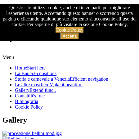
Questo sito utilizza cookie, anche di terze parti, per migliorare
>
l'esperienza utente. Accettando questo banner o scorrendo questa
pagina o cliccando qualunque suo elemento si acconsente all’uso dei
cookie. Per saperne di più visitare la sezione Cookie Policy.
Cookie Policy
Accetta
Menu
Home
Start here
La Bauta
36 positions
Storia e carnevale a Venezia
Efficient navigation
Le altre maschere
Make it beautiful
Gallery
Extend func..
Contatti
It's free
Bibliografia
Cookie Policy
Gallery