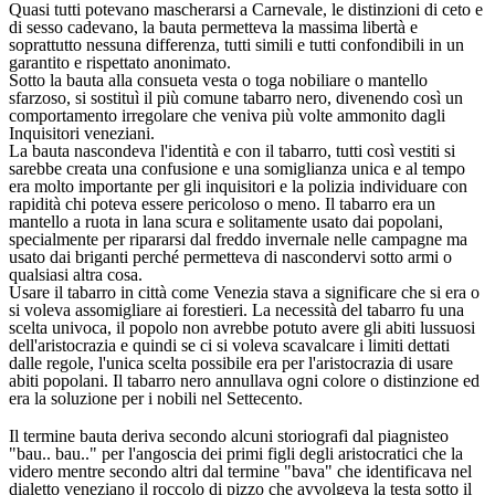
Quasi tutti potevano mascherarsi a Carnevale, le distinzioni di ceto e
di sesso cadevano, la bauta permetteva la massima libertà e
soprattutto nessuna differenza, tutti simili e tutti confondibili in un
garantito e rispettato anonimato.
Sotto la bauta alla consueta vesta o toga nobiliare o mantello
sfarzoso, si sostituì il più comune tabarro nero, divenendo così un
comportamento irregolare che veniva più volte ammonito dagli
Inquisitori veneziani.
La bauta nascondeva l'identità e con il tabarro, tutti così vestiti si
sarebbe creata una confusione e una somiglianza unica e al tempo
era molto importante per gli inquisitori e la polizia individuare con
rapidità chi poteva essere pericoloso o meno. Il tabarro era un
mantello a ruota in lana scura e solitamente usato dai popolani,
specialmente per ripararsi dal freddo invernale nelle campagne ma
usato dai briganti perché permetteva di nascondervi sotto armi o
qualsiasi altra cosa.
Usare il tabarro in città come Venezia stava a significare che si era o
si voleva assomigliare ai forestieri. La necessità del tabarro fu una
scelta univoca, il popolo non avrebbe potuto avere gli abiti lussuosi
dell'aristocrazia e quindi se ci si voleva scavalcare i limiti dettati
dalle regole, l'unica scelta possibile era per l'aristocrazia di usare
abiti popolani. Il tabarro nero annullava ogni colore o distinzione ed
era la soluzione per i nobili nel Settecento.
Il termine bauta deriva secondo alcuni storiografi dal piagnisteo
"bau.. bau.." per l'angoscia dei primi figli degli aristocratici che la
videro mentre secondo altri dal termine "bava" che identificava nel
dialetto veneziano il roccolo di pizzo che avvolgeva la testa sotto il