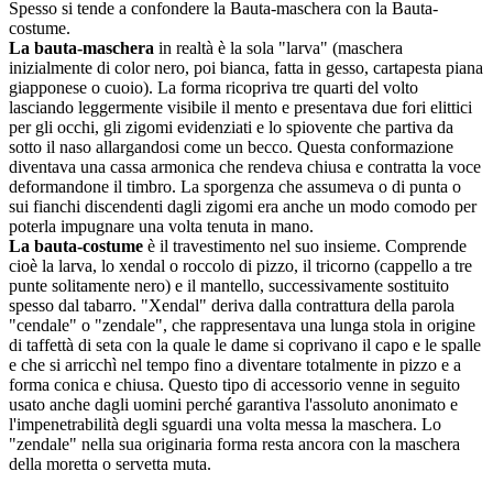
Spesso si tende a confondere la Bauta-maschera con la Bauta-
costume.
La bauta-maschera
in realtà è la sola "larva" (maschera
inizialmente di color nero, poi bianca, fatta in gesso, cartapesta piana
giapponese o cuoio). La forma ricopriva tre quarti del volto
lasciando leggermente visibile il mento e presentava due fori elittici
per gli occhi, gli zigomi evidenziati e lo spiovente che partiva da
sotto il naso allargandosi come un becco. Questa conformazione
diventava una cassa armonica che rendeva chiusa e contratta la voce
deformandone il timbro. La sporgenza che assumeva o di punta o
sui fianchi discendenti dagli zigomi era anche un modo comodo per
poterla impugnare una volta tenuta in mano.
La bauta-costume
è il travestimento nel suo insieme. Comprende
cioè la larva, lo xendal o roccolo di pizzo, il tricorno (cappello a tre
punte solitamente nero) e il mantello, successivamente sostituito
spesso dal tabarro. "Xendal" deriva dalla contrattura della parola
"cendale" o "zendale", che rappresentava una lunga stola in origine
di taffettà di seta con la quale le dame si coprivano il capo e le spalle
e che si arricchì nel tempo fino a diventare totalmente in pizzo e a
forma conica e chiusa. Questo tipo di accessorio venne in seguito
usato anche dagli uomini perché garantiva l'assoluto anonimato e
l'impenetrabilità degli sguardi una volta messa la maschera. Lo
"zendale" nella sua originaria forma resta ancora con la maschera
della moretta o servetta muta.