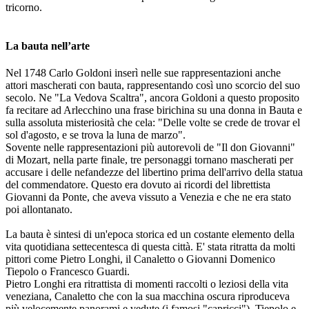
tricorno.
La bauta nell’arte
Nel 1748 Carlo Goldoni inserì nelle sue rappresentazioni anche
attori mascherati con bauta, rappresentando così uno scorcio del suo
secolo. Ne "La Vedova Scaltra", ancora Goldoni a questo proposito
fa recitare ad Arlecchino una frase birichina su una donna in Bauta e
sulla assoluta misteriosità che cela: "Delle volte se crede de trovar el
sol d'agosto, e se trova la luna de marzo".
Sovente nelle rappresentazioni più autorevoli de "Il don Giovanni"
di Mozart, nella parte finale, tre personaggi tornano mascherati per
accusare i delle nefandezze del libertino prima dell'arrivo della statua
del commendatore. Questo era dovuto ai ricordi del librettista
Giovanni da Ponte, che aveva vissuto a Venezia e che ne era stato
poi allontanato.
La bauta è sintesi di un'epoca storica ed un costante elemento della
vita quotidiana settecentesca di questa città. E' stata ritratta da molti
pittori come Pietro Longhi, il Canaletto o Giovanni Domenico
Tiepolo o Francesco Guardi.
Pietro Longhi era ritrattista di momenti raccolti o leziosi della vita
veneziana, Canaletto che con la sua macchina oscura riproduceva
più velocemente panorami e vedute (i famosi "capricci"), Tiepolo e