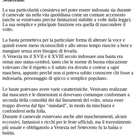
La sua particolarità consisteva nel poter essere indossata sia durante
il carnevale sia nella vita quotidiana come un comune accessorio
(anche se esistevano precise limitazioni stabilite a volte dalla legge).
La sua semplice e principale funzione era quella di nascondere il
volto.
La bauta permetteva per la particolare forma di alterare la voce e
quindi essere meno riconoscibili e allo stesso tempo riuscire a bere e
mangiare senza aver bisogno di levarla.
A Venezia tra il XVII e il XVIII secolo indossare una bauta era
ormai uno status-symbol, tanto che le norme di buona educazione
volevano che il rispetto o il saluto era dovuto e cortese a ogni
maschera, appunto perché non si poteva subito conoscere chi fosse a
indossarla, personaggio di spicco o semplice popolano.
Le baute potevano avere varie caratteristiche. Venivano realizzate
dai mascareri e le dimensioni si dovevano comunque conformare a
seconda della comodità dei dai lineamenti del volto, senza esser
troppo diversa dal tipo "standard", in modo da mischiarsi e
confondersi nella folla.
Durante il carnevale esistevano anche altri mascheramenti, alcuni
eccessivi, fantasiosi e ricchi per le feste ufficiali, ma il travestimento
più usuale e obbligatorio a Venezia nel Settecento fu la baùta o
baùtta.