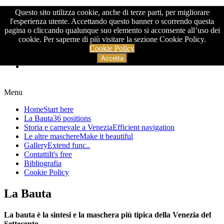
Questo sito utilizza cookie, anche di terze parti, per migliorare
>
l'esperienza utente. Accettando questo banner o scorrendo questa
pagina o cliccando qualunque suo elemento si acconsente all’uso dei
cookie. Per saperne di più visitare la sezione Cookie Policy.
Cookie Policy
Accetta
Menu
Home
Start here
La Bauta
36 positions
Storia e carnevale a Venezia
Efficient navigation
Le altre maschere
Make it beautiful
Gallery
Extend func..
Contatti
It's free
Bibliografia
Cookie Policy
La Bauta
La bauta è la sintesi e la maschera più tipica della Venezia del
Settecento.