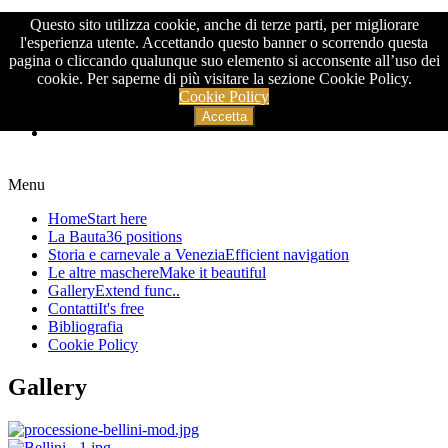
Questo sito utilizza cookie, anche di terze parti, per migliorare
>
l'esperienza utente. Accettando questo banner o scorrendo questa
pagina o cliccando qualunque suo elemento si acconsente all’uso dei
cookie. Per saperne di più visitare la sezione Cookie Policy.
Cookie Policy
Accetta
Menu
Home
Start here
La Bauta
36 positions
Storia e carnevale a Venezia
Efficient navigation
Le altre maschere
Make it beautiful
Gallery
Extend func..
Contatti
It's free
Bibliografia
Cookie Policy
Gallery